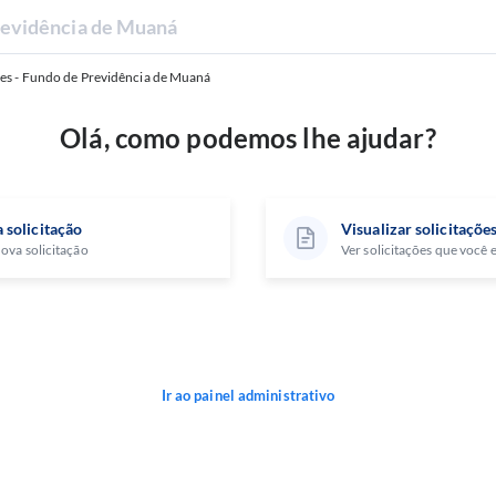
Previdência de Muaná
ões - Fundo de Previdência de Muaná
Olá, como podemos lhe ajudar?
 solicitação
Visualizar solicitaçõe
ova solicitação
Ver solicitações que você
Ir ao painel administrativo