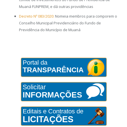
Muaná FUNPREM, e dá outras providências
Decreto Nº 083/2020:
Nomeia membros para comporem o
Conselho Municipal Previdenciário do Fundo de
Previdência do Município de Muaná
Portal da
TRANSPARÊNCIA
Solicitar
INFORMAÇÕES
Editais e Contratos de
LICITAÇÕES