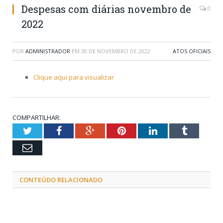
Despesas com diárias novembro de
0
2022
POR
ADMINISTRADOR
EM
30 DE NOVEMBRO DE 2022
ATOS OFICIAIS
Clique aqui para visualizar
COMPARTILHAR:
Twitter
Facebook
Google+
Pinterest
LinkedIn
Tumblr
Email
CONTEÚDO RELACIONADO