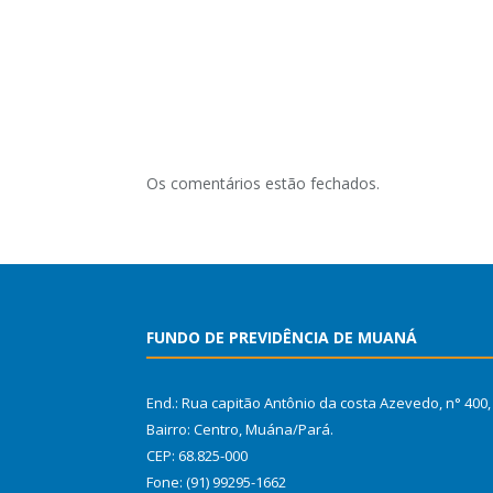
Os comentários estão fechados.
FUNDO DE PREVIDÊNCIA DE MUANÁ
End.: Rua capitão Antônio da costa Azevedo, n° 400,
Bairro: Centro, Muána/Pará.
CEP: 68.825-000
Fone: (91) 99295-1662