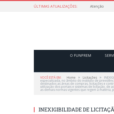
ÚLTIMAS ATUALIZAÇÕES:
Atenção
O FUNPREM
SERV
»
»
VOCÊ ESTÁ EM:
Home
Licitações
INEXIG
especializada, no âmbito do instituto de previ
destinados as áreas de compras, licitações e cont
utilização dos portais e sistemas de licitação, de ac
as demais normas vigentes que regem à matéria, 
INEXIGIBILIDADE DE LICITAÇÃO