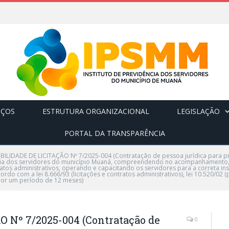
IÇOS
ESTRUTURA ORGANIZACIONAL
LEGISLAÇÃO
PORTAL DA TRANSPARÊNCIA
IBILIDADE DE LICITAÇÃO Nº 7/2025-004 (Contratação de pessoa jurídica para pr
dência dos servidores do município Muaná, compreendendo no acompanhamento
ratos administrativos, operando e capacitando os servidores para a correta in
ordo com a lei 8.666/93 (licitações e contratos administrativos), lei 10.520/02 (p
por um período de 12 meses)
 Nº 7/2025-004 (Contratação de
0