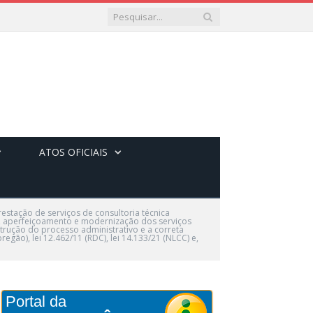
ATOS OFICIAIS
estação de serviços de consultoria técnica
, aperfeiçoamento e modernização dos serviços
strução do processo administrativo e a correta
regão), lei 12.462/11 (RDC), lei 14.133/21 (NLCC) e,
Portal da