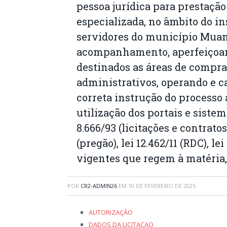
pessoa jurídica para prestação
especializada, no âmbito do in
servidores do município Mua
acompanhamento, aperfeiçoam
destinados as áreas de compras
administrativos, operando e c
correta instrução do processo 
utilização dos portais e sistem
8.666/93 (licitações e contratos
(pregão), lei 12.462/11 (RDC), l
vigentes que regem à matéria,
POR
CR2-ADMIN26
EM
10 DE FEVEREIRO DE 2025
AUTORIZAÇÃO
DADOS DA LICITACAO