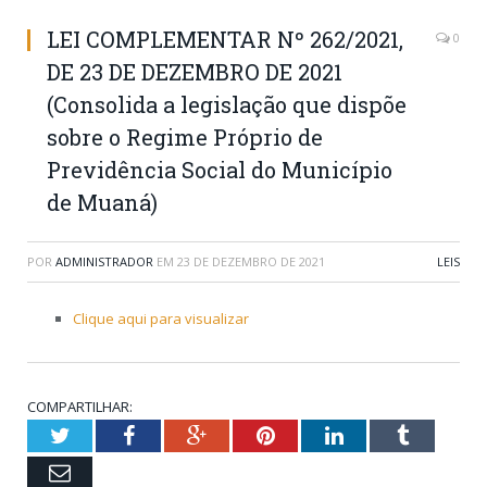
LEI COMPLEMENTAR Nº 262/2021,
0
DE 23 DE DEZEMBRO DE 2021
(Consolida a legislação que dispõe
sobre o Regime Próprio de
Previdência Social do Município
de Muaná)
POR
ADMINISTRADOR
EM
23 DE DEZEMBRO DE 2021
LEIS
Clique aqui para visualizar
COMPARTILHAR:
Twitter
Facebook
Google+
Pinterest
LinkedIn
Tumblr
Email